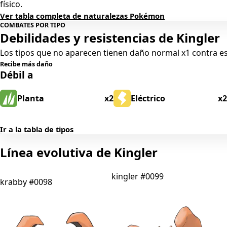
físico.
Ver tabla completa de naturalezas Pokémon
COMBATES POR TIPO
Debilidades y resistencias de Kingler
Los tipos que no aparecen tienen daño normal x1 contra 
Recibe más daño
Débil a
Planta
x2
Eléctrico
x2
Ir a la tabla de tipos
Línea evolutiva de Kingler
kingler
#0099
krabby
#0098