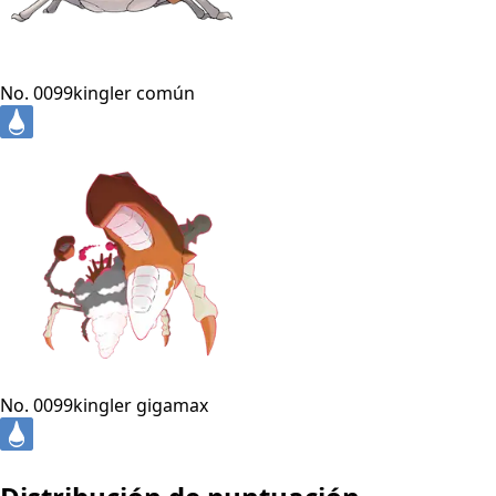
No. 0099
kingler común
No. 0099
kingler gigamax