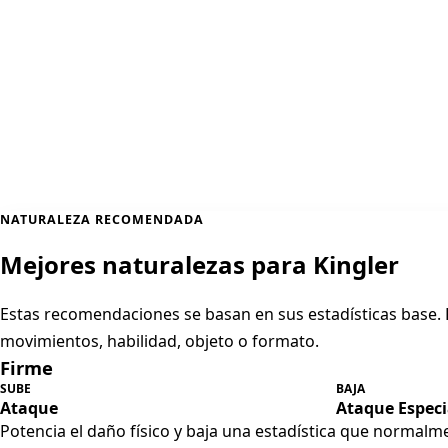
NATURALEZA RECOMENDADA
Mejores naturalezas para Kingler
Estas recomendaciones se basan en sus estadísticas base
movimientos, habilidad, objeto o formato.
Firme
SUBE
BAJA
Ataque
Ataque Especi
Potencia el daño físico y baja una estadística que normal