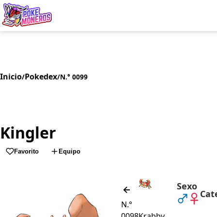
Juegos
Minij
Inicio
Pokedex
/
/
N.° 0099
Kingler
Favorito
Equipo
Sexo
Cat
N.°
0098
Krabby