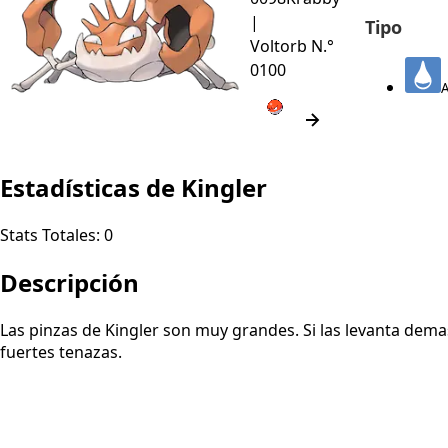
|
Tipo
Voltorb
N.°
0100
Estadísticas de Kingler
Stats Totales:
0
Descripción
Las pinzas de Kingler son muy grandes. Si las levanta demas
fuertes tenazas.