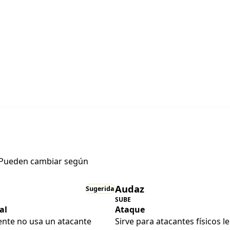
. Pueden cambiar según
Audaz
Sugerida
SUBE
al
Ataque
mente no usa un atacante
Sirve para atacantes físicos 