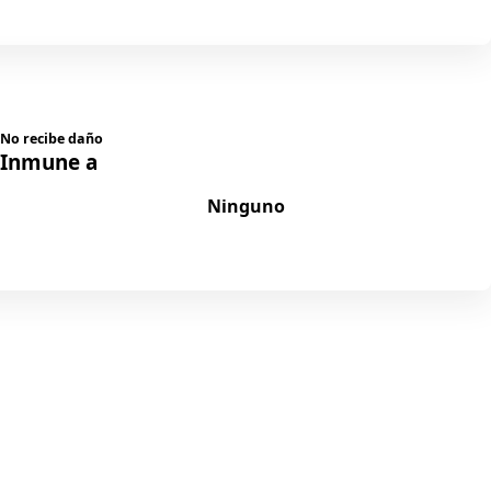
No recibe daño
Inmune a
Ninguno