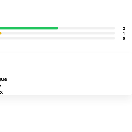
2
1
0
gua
e
ex