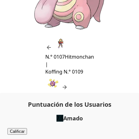
N.° 0107
Hitmonchan
|
Koffing
N.° 0109
Puntuación de los Usuarios
Amado
7,5
Calificar