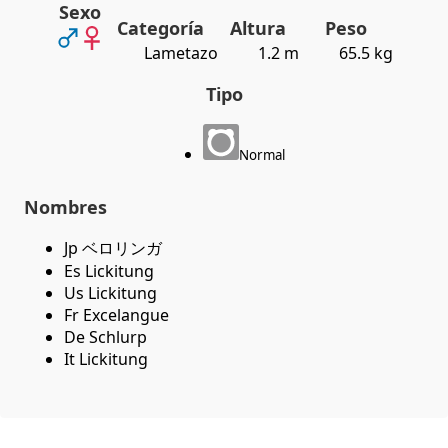
Sexo
Categoría
Altura
Peso
Lametazo
1.2 m
65.5 kg
Tipo
Normal
Nombres
Jp ベロリンガ
Es Lickitung
Us Lickitung
Fr Excelangue
De Schlurp
It Lickitung