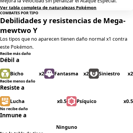
Mejora la Velocidad sin penalizar el Ataque Especial.
Ver tabla completa de naturalezas Pokémon
COMBATES POR TIPO
Debilidades y resistencias de Mega-
mewtwo Y
Los tipos que no aparecen tienen daño normal x1 contra
este Pokémon.
Recibe más daño
Débil a
Bicho
x2
Fantasma
x2
Siniestro
x2
Recibe menos daño
Resiste a
Lucha
x0.5
Psíquico
x0.5
No recibe daño
Inmune a
Ninguno