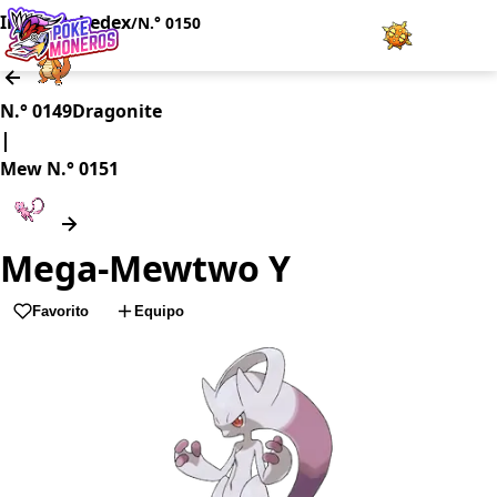
Inicio
Pokedex
/
/
N.° 0150
Juegos
N.° 0149
Dragonite
|
Minijuegos
Mew
N.° 0151
Pokédex
Mega-Mewtwo Y
Team Builder
Favorito
Equipo
Tabla de Tipos
Naturalezas
Noticias
LOGIN