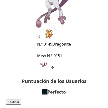
N.° 0149
Dragonite
|
Mew
N.° 0151
Puntuación de los Usuarios
Perfecto
9,5
Calificar