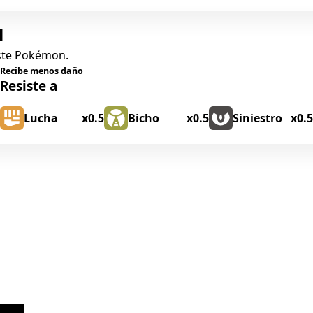
l
este Pokémon.
Recibe menos daño
Resiste a
Lucha
x0.5
Bicho
x0.5
Siniestro
x0.5