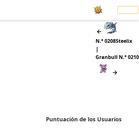
Noticias
LOGIN
N.° 0208
Steelix
|
Granbull
N.° 0210
Puntuación de los Usuarios