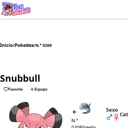
Juegos
Minij
Inicio
Pokedex
/
/
N.° 0209
Snubbull
Favorito
Equipo
Sexo
Ca
N.°
0208
Steelix