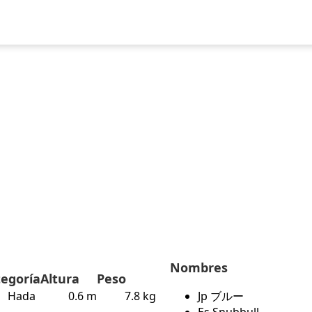
uegos
Pokédex
Team Builder
Tabla de Tipos
Naturalezas
Nombres
tegoría
Altura
Peso
Hada
0.6 m
7.8 kg
Jp ブルー
Es Snubbull