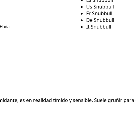
Us Snubbull
Fr Snubbull
De Snubbull
It Snubbull
Hada
idante, es en realidad tímido y sensible. Suele gruñir para