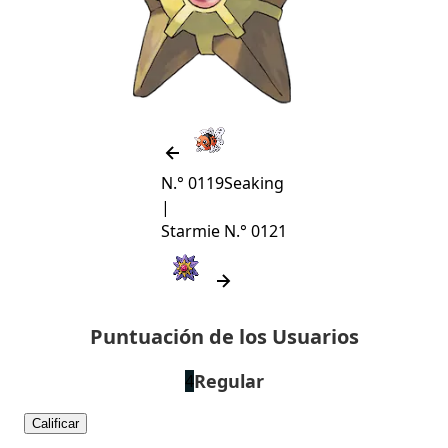
N.° 0119
Seaking
|
Starmie
N.° 0121
Puntuación de los Usuarios
Regular
4
Calificar