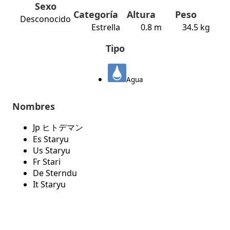
Sexo
Categoría
Altura
Peso
Desconocido
Estrella
0.8 m
34.5 kg
Tipo
Agua
Nombres
Jp ヒトデマン
Es Staryu
Us Staryu
Fr Stari
De Sterndu
It Staryu