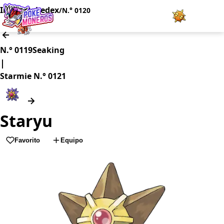
Inicio
Pokedex
/
/
N.° 0120
Juegos
N.° 0119
Seaking
|
Minijuegos
Starmie
N.° 0121
Pokédex
Staryu
Team Builder
Favorito
Equipo
Tabla de Tipos
Naturalezas
Noticias
LOGIN