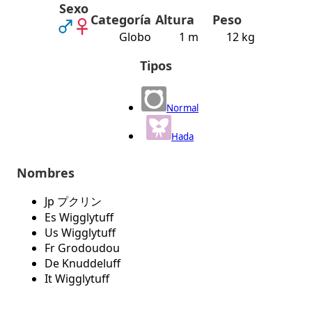
Sexo
Categoría
Altura
Peso
Globo
1 m
12 kg
Tipos
Normal
Hada
Nombres
Jp プクリン
Es Wigglytuff
Us Wigglytuff
Fr Grodoudou
De Knuddeluff
It Wigglytuff