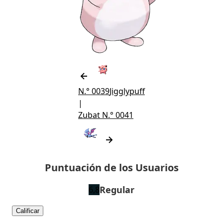
N.° 0039
Jigglypuff
|
Zubat
N.° 0041
Puntuación de los Usuarios
Regular
6,8
Calificar