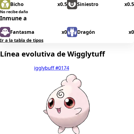
Bicho
x0.5
Siniestro
x0.5
No recibe daño
Inmune a
Fantasma
x0
Dragón
x0
Ir a la tabla de tipos
Línea evolutiva de Wigglytuff
igglybuff
#0174