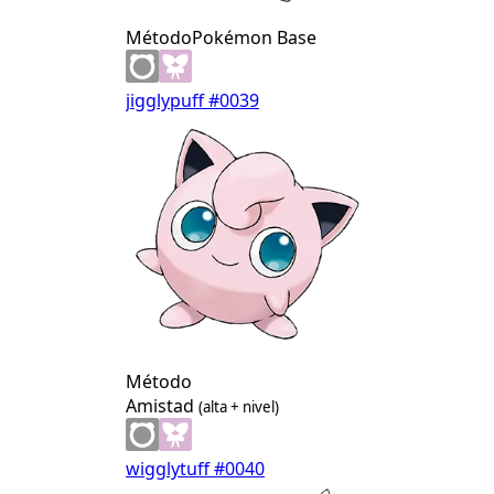
Método
Pokémon Base
jigglypuff
#0039
Método
Amistad
(alta + nivel)
wigglytuff
#0040