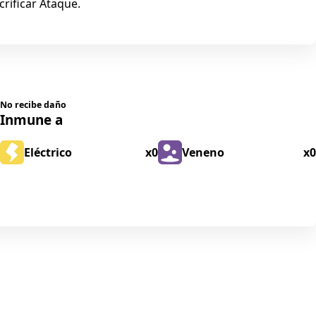
crificar Ataque.
No recibe daño
Inmune a
Eléctrico
x0
Veneno
x0