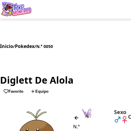
Juegos
Minij
Inicio
Pokedex
/
/
N.° 0050
Diglett De Alola
Favorito
Equipo
Sexo
C
N.°