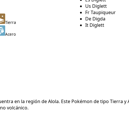
Us Diglett
Fr Taupiqueur
De Digda
Tierra
It Diglett
Acero
cuentra en la región de Alola. Este Pokémon de tipo Tierra y
eno volcánico.