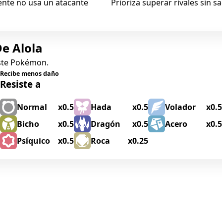
mente no usa un atacante
Prioriza superar rivales sin sa
De Alola
este Pokémon.
Recibe menos daño
Resiste a
Normal
x0.5
Hada
x0.5
Volador
x0.5
Bicho
x0.5
Dragón
x0.5
Acero
x0.5
Psíquico
x0.5
Roca
x0.25