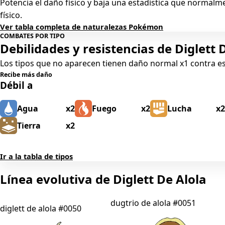
Potencia el daño físico y baja una estadística que normal
físico.
Ver tabla completa de naturalezas Pokémon
COMBATES POR TIPO
Debilidades y resistencias de Diglett 
Los tipos que no aparecen tienen daño normal x1 contra 
Recibe más daño
Débil a
Agua
x2
Fuego
x2
Lucha
x2
Tierra
x2
Ir a la tabla de tipos
Línea evolutiva de Diglett De Alola
dugtrio de alola
#0051
diglett de alola
#0050