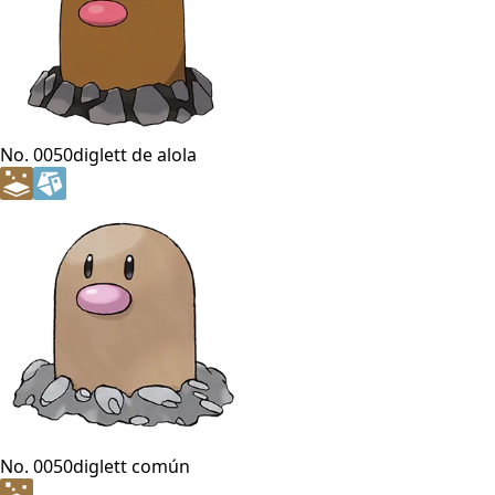
No. 0050
diglett de alola
No. 0050
diglett común