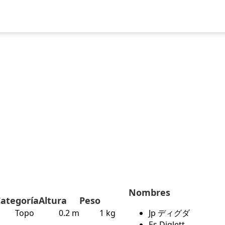
uegos
Pokédex
Team Builder
Tabla de Tipos
Naturalezas
Nombres
ategoría
Altura
Peso
Topo
0.2 m
1 kg
Jp ディグダ
Es Diglett