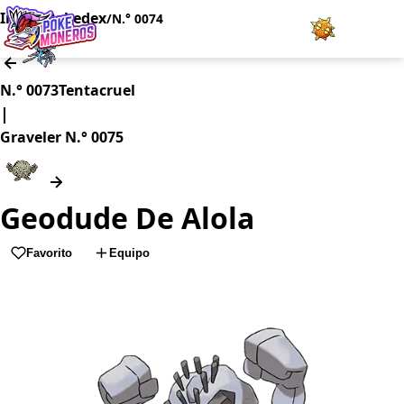
Inicio
Pokedex
/
/
N.° 0074
Juegos
N.° 0073
Tentacruel
|
Minijuegos
Graveler
N.° 0075
Pokédex
Geodude De Alola
Team Builder
Favorito
Equipo
Tabla de Tipos
Naturalezas
Noticias
LOGIN