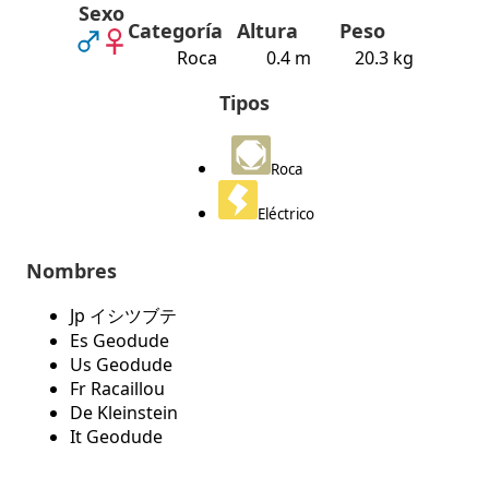
Sexo
Categoría
Altura
Peso
Roca
0.4 m
20.3 kg
Tipos
Roca
Eléctrico
Nombres
Jp イシツブテ
Es Geodude
Us Geodude
Fr Racaillou
De Kleinstein
It Geodude