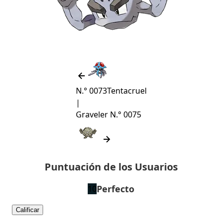
N.° 0073
Tentacruel
|
Graveler
N.° 0075
Puntuación de los Usuarios
Perfecto
10
Calificar