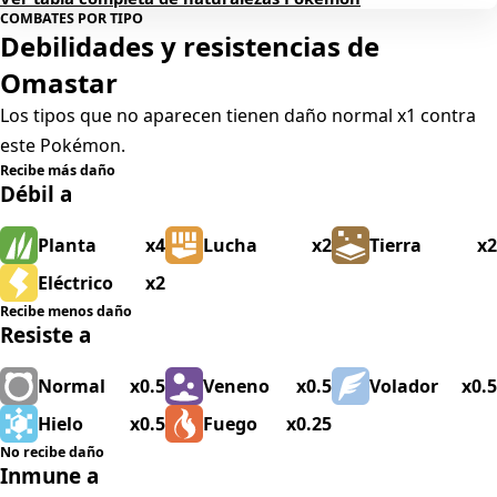
COMBATES POR TIPO
Debilidades y resistencias de
Omastar
Los tipos que no aparecen tienen daño normal x1 contra
este Pokémon.
Recibe más daño
Débil a
Planta
x4
Lucha
x2
Tierra
x2
Eléctrico
x2
Recibe menos daño
Resiste a
Normal
x0.5
Veneno
x0.5
Volador
x0.5
Hielo
x0.5
Fuego
x0.25
No recibe daño
Inmune a