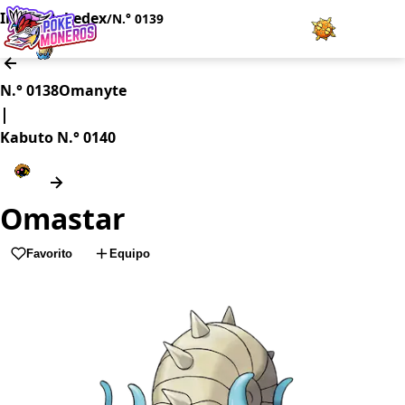
Inicio
Pokedex
/
/
N.° 0139
Juegos
N.° 0138
Omanyte
|
Minijuegos
Kabuto
N.° 0140
Pokédex
Omastar
Team Builder
Favorito
Equipo
Tabla de Tipos
Naturalezas
Noticias
LOGIN