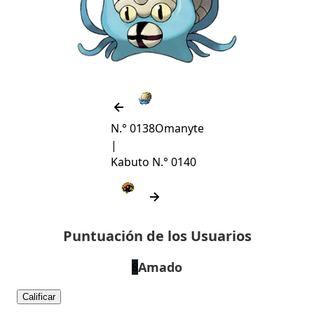
N.° 0138
Omanyte
|
Kabuto
N.° 0140
Puntuación de los Usuarios
Amado
8
Calificar