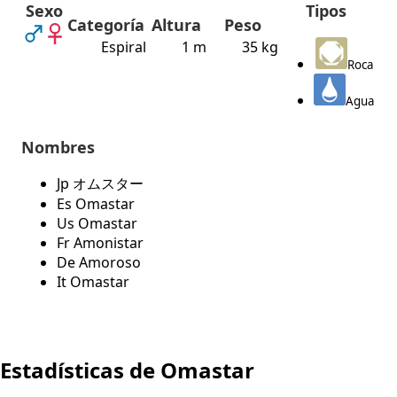
Sexo
Tipos
Categoría
Altura
Peso
Espiral
1 m
35 kg
Roca
Agua
Nombres
Jp オムスター
Es Omastar
Us Omastar
Fr Amonistar
De Amoroso
It Omastar
Estadísticas de Omastar