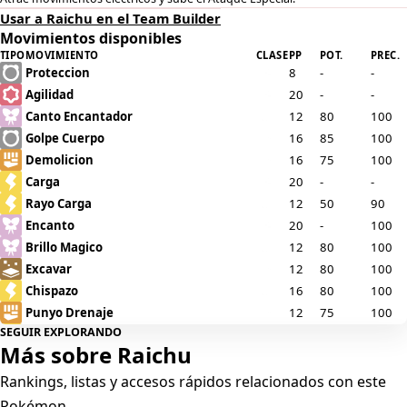
Usar a Raichu en el Team Builder
Movimientos disponibles
TIPO
MOVIMIENTO
CLASE
PP
POT.
PREC.
Proteccion
8
-
-
Agilidad
20
-
-
Canto Encantador
12
80
100
Golpe Cuerpo
16
85
100
Demolicion
16
75
100
Carga
20
-
-
Rayo Carga
12
50
90
Encanto
20
-
100
Brillo Magico
12
80
100
Excavar
12
80
100
Chispazo
16
80
100
Punyo Drenaje
12
75
100
SEGUIR EXPLORANDO
Campo Electrico
12
-
-
Más sobre Raichu
Bola Voltio
12
-
100
Electrotela
16
55
95
Rankings, listas y accesos rápidos relacionados con este
Otra Vez
8
-
100
Pokémon.