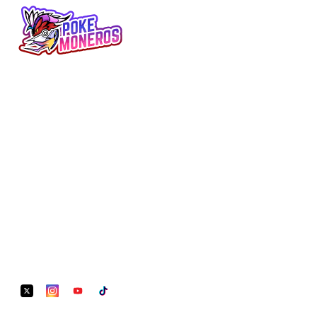
Minijuegos, Pokédex, noticias, reviews y
más. Tu web Pokémon en español.
SECCIONES
LEGAL
Pokédex
Aviso Legal
Juegos
Términos y Condiciones
Tabla de Tipos
Política de Privacidad
Naturalezas
Política de Cookies
Minijuegos
Noticias
REDES SOCIALES