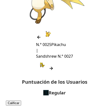
N.° 0025
Pikachu
|
Sandshrew
N.° 0027
Puntuación de los Usuarios
Regular
6,1
Calificar