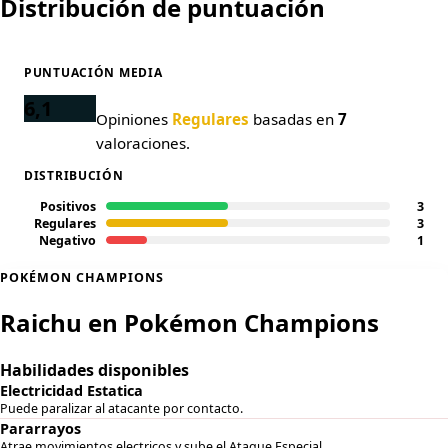
Distribución de puntuación
PUNTUACIÓN MEDIA
6,1
Opiniones
Regulares
basadas en
7
valoraciones.
DISTRIBUCIÓN
Positivos
3
Regulares
3
Negativo
1
POKÉMON CHAMPIONS
Raichu en Pokémon Champions
Habilidades disponibles
Electricidad Estatica
Puede paralizar al atacante por contacto.
Pararrayos
Atrae movimientos electricos y sube el Ataque Especial.