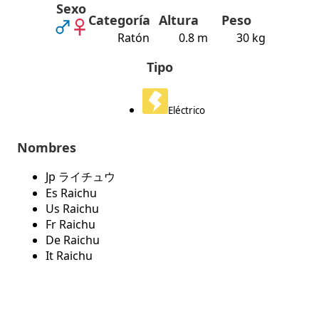
Sexo
Categoría
Altura
Peso
Ratón
0.8 m
30 kg
Tipo
Eléctrico
Nombres
Jp ライチュウ
Es Raichu
Us Raichu
Fr Raichu
De Raichu
It Raichu