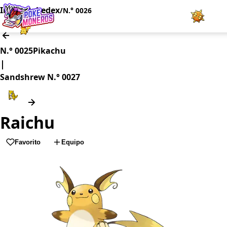
Inicio
Pokedex
/
/
N.° 0026
Juegos
N.° 0025
Pikachu
|
Minijuegos
Sandshrew
N.° 0027
Pokédex
Raichu
Team Builder
Favorito
Equipo
Tabla de Tipos
Naturalezas
Noticias
LOGI