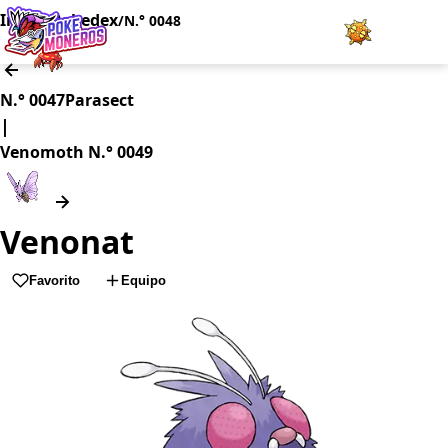
Inicio
Pokedex
/
/
N.° 0048
Juegos
N.° 0047
Parasect
|
Minijuegos
Venomoth
N.° 0049
Pokédex
Venonat
Team Builder
Favorito
Equipo
Tabla de Tipos
Naturalezas
Noticias
LOGIN