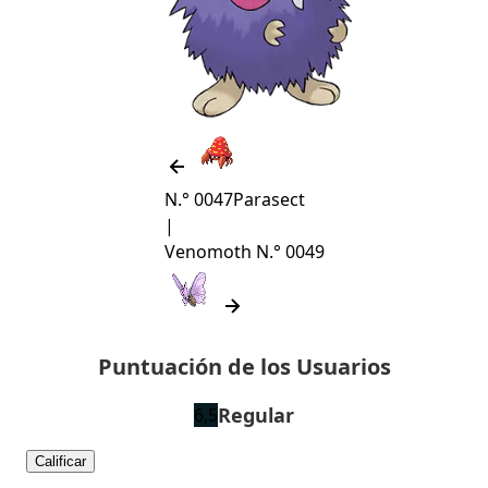
N.° 0047
Parasect
|
Venomoth
N.° 0049
Puntuación de los Usuarios
Regular
6,5
Calificar