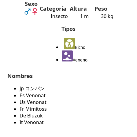
Sexo
Categoría
Altura
Peso
Insecto
1 m
30 kg
Tipos
Bicho
Veneno
Nombres
Jp コンパン
Es Venonat
Us Venonat
Fr Mimitoss
De Bluzuk
It Venonat