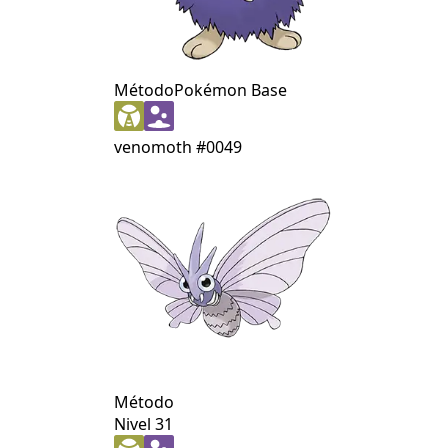
Método
Pokémon Base
venomoth
#0049
Método
Nivel 31