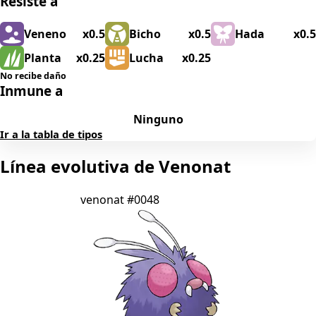
Resiste a
Veneno
x0.5
Bicho
x0.5
Hada
x0.5
Planta
x0.25
Lucha
x0.25
No recibe daño
Inmune a
Ninguno
Ir a la tabla de tipos
Línea evolutiva de Venonat
venonat
#0048