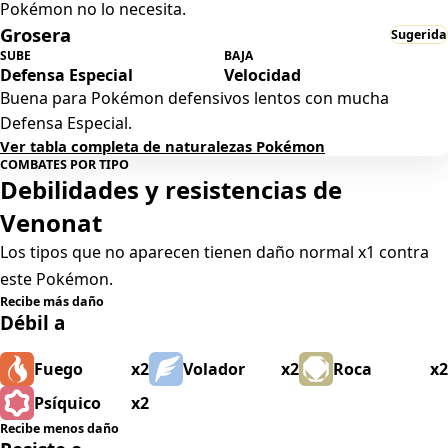
Pokémon no lo necesita.
Grosera
Sugerida
SUBE
BAJA
Defensa Especial
Velocidad
Buena para Pokémon defensivos lentos con mucha
Defensa Especial.
Ver tabla completa de naturalezas Pokémon
COMBATES POR TIPO
Debilidades y resistencias de
Venonat
Los tipos que no aparecen tienen daño normal x1 contra
este Pokémon.
Recibe más daño
Débil a
Fuego
x2
Volador
x2
Roca
x2
Psíquico
x2
Recibe menos daño